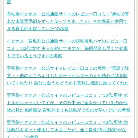
察
育毛剤イクオス・公式通販サイトのレビュー口コミ：“薄毛で有
名な市販育毛剤をずっと使ってきましたが、その商品と併用で
きる育毛剤を探していた”の考察
イクオス・育毛剤公式通販サイトの脱毛薄毛ハゲのレビュー口
コミ：“30代/女性 主人が続けてますが、毎回発送も早くて効果
もでているようです♪”の考察
育毛剤イクオス・公式サイトレビュー口コミの考察：“電話で注
文・・他のところよりもサポートセンターの人が熱心に話を聞
いてくれたり 自分に合うかどうかも真剣に相談に乗ってくれた
育毛剤イクオス・公式サイトのレビュー口コミ：“30代/男性 ボ
トルがちゃっちいですが、その分中身に金をかけているのか他
社の見た目綺麗な 育毛剤よりも効果がでるのが早いです”の考察
育毛剤イクオス・公式サイトのレビュー口コミ：“40代/男性 他
社商品をずっと使用してきましたが、全く変化(育毛効果)がな
く・・・”の考察