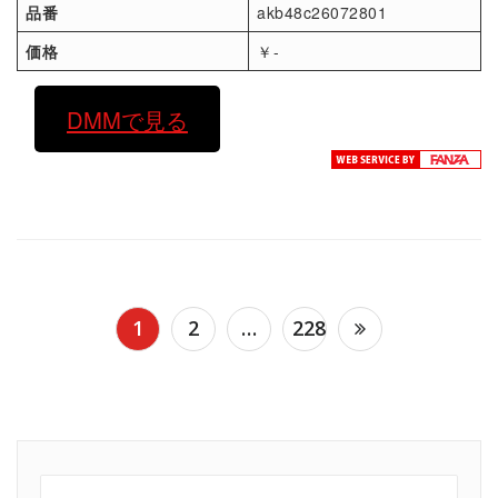
品番
akb48c26072801
価格
￥-
DMMで見る
投
1
2
…
228
稿
の
ペ
ー