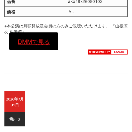
品番
akb48x26080102
価格
￥-
※本公演は月額見放題会員の方のみご視聴いただけます。 『山根涼
羽 生誕祭』
DMMで見る
2026年7月
31日
0