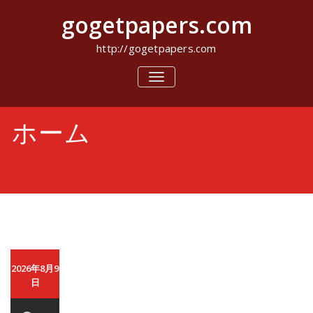
コ
gogetpapers.com
ン
テ
ン
http://gogetpapers.com
ツ
へ
ナ
ビ
ス
ゲ
キ
ー
ッ
ホーム
シ
プ
ョ
ン
を
切
り
替
え
2026年8月9
日