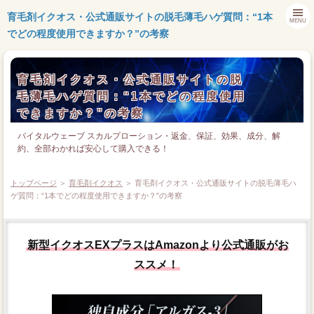
育毛剤イクオス・公式通販サイトの脱毛薄毛ハゲ質問：“1本
MENU
でどの程度使用できますか？”の考察
育毛剤イクオス・公式通販サイトの脱
毛薄毛ハゲ質問：“1本でどの程度使用
できますか？”の考察
バイタルウェーブ スカルプローション・返金、保証、効果、成分、解
約、全部わかれば安心して購入できる！
トップページ
＞
育毛剤イクオス
＞ 育毛剤イクオス・公式通販サイトの脱毛薄毛ハ
ゲ質問：“1本でどの程度使用できますか？”の考察
新型イクオスEXプラスはAmazonより公式通販がお
ススメ！