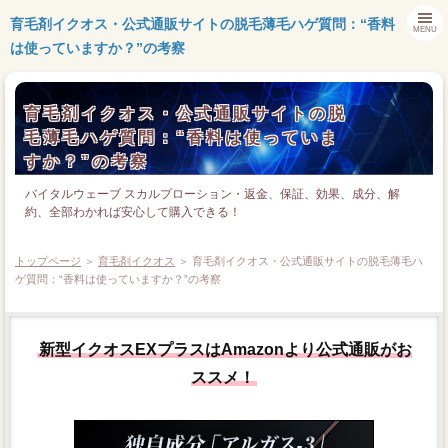
育毛剤イクオス・公式通販サイトの脱毛薄毛ハゲ質問：“香料
MENU
は使っていますか？”の考察
育毛剤イクオス・公式通販サイトの脱
毛薄毛ハゲ質問：“香料は使っていま
すか？”の考察
バイタルウェーブ スカルプローション・返金、保証、効果、成分、解
約、全部わかれば安心して購入できる！
トップページ
＞
育毛剤イクオス
＞ 育毛剤イクオス・公式通販サイトの脱毛薄毛ハ
ゲ質問：“香料は使っていますか？”の考察
新型イクオスEXプラスはAmazonより公式通販がお
ススメ！