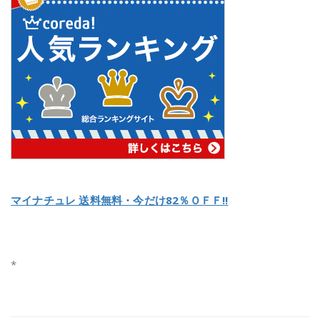
マイナチュレ 送料無料・今だけ82％ＯＦＦ!!
*