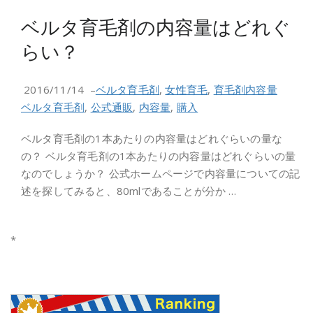
ベルタ育毛剤の内容量はどれぐ
らい？
2016/11/14
–
ベルタ育毛剤
,
女性育毛
,
育毛剤内容量
ベルタ育毛剤
,
公式通販
,
内容量
,
購入
ベルタ育毛剤の1本あたりの内容量はどれぐらいの量な
の？ ベルタ育毛剤の1本あたりの内容量はどれぐらいの量
なのでしょうか？ 公式ホームページで内容量についての記
述を探してみると、80mlであることが分か …
*