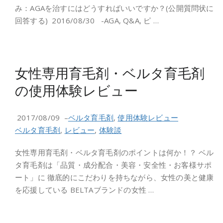
み：AGAを治すにはどうすればいいですか？(公開質問状に
回答する) 2016/08/30 -AGA, Q&A, ピ …
女性専用育毛剤・ベルタ育毛剤
の使用体験レビュー
2017/08/09
–
ベルタ育毛剤
,
使用体験レビュー
ベルタ育毛剤
,
レビュー
,
体験談
女性専用育毛剤・ベルタ育毛剤のポイントは何か！？ ベル
タ育毛剤は「品質・成分配合・美容・安全性・お客様サポ
ート」に 徹底的にこだわりを持ちながら、女性の美と健康
を応援している BELTAブランドの女性 …