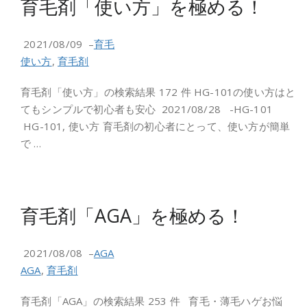
育毛剤「使い方」を極める！
2021/08/09
–
育毛
使い方
,
育毛剤
育毛剤「使い方」の検索結果 172 件 HG-101の使い方はと
てもシンプルで初心者も安心 2021/08/28 -HG-101
HG-101, 使い方 育毛剤の初心者にとって、使い方が簡単
で …
育毛剤「AGA」を極める！
2021/08/08
–
AGA
AGA
,
育毛剤
育毛剤「AGA」の検索結果 253 件 育毛・薄毛ハゲお悩