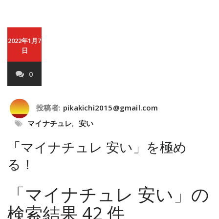
2022年1月7
日
0
投稿者:
pikakichi2015@gmail.com
マイナチュレ
,
安い
「マイナチュレ 安い」を極め
る！
「マイナチュレ 安い」の
検索結果 42 件