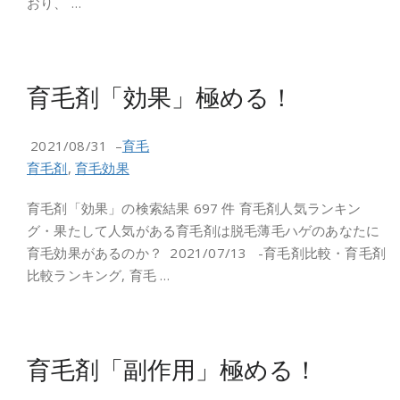
おり、 …
育毛剤「効果」極める！
2021/08/31
–
育毛
育毛剤
,
育毛効果
育毛剤「効果」の検索結果 697 件 育毛剤人気ランキン
グ・果たして人気がある育毛剤は脱毛薄毛ハゲのあなたに
育毛効果があるのか？ 2021/07/13 -育毛剤比較・育毛剤
比較ランキング, 育毛 …
育毛剤「副作用」極める！