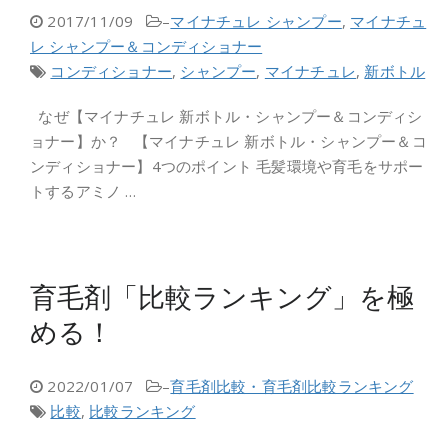
2017/11/09
–
マイナチュレ シャンプー
,
マイナチュ
レ シャンプー＆コンディショナー
コンディショナー
,
シャンプー
,
マイナチュレ
,
新ボトル
なぜ【マイナチュレ 新ボトル・シャンプー＆コンディシ
ョナー】か？ 【マイナチュレ 新ボトル・シャンプー＆コ
ンディショナー】4つのポイント 毛髪環境や育毛をサポー
トするアミノ …
育毛剤「比較ランキング」を極
める！
2022/01/07
–
育毛剤比較・育毛剤比較ランキング
比較
,
比較ランキング