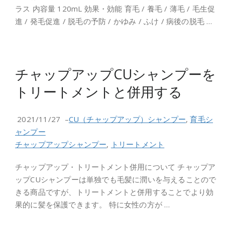
ラス 内容量 120mL 効果・効能 育毛 / 養毛 / 薄毛 / 毛生促
進 / 発毛促進 / 脱毛の予防 / かゆみ / ふけ / 病後の脱毛 …
チャップアップCUシャンプーを
トリートメントと併用する
2021/11/27
–
CU（チャップアップ）シャンプー
,
育毛シ
ャンプー
チャップアップシャンプー
,
トリートメント
チャップアップ・トリートメント併用について チャップア
ップCUシャンプーは単独でも毛髪に潤いを与えることので
きる商品ですが、トリートメントと併用することでより効
果的に髪を保護できます。 特に女性の方が …