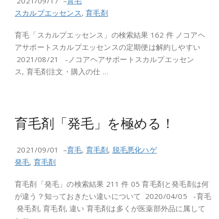
2021/09/17
–
育毛
スカルプエッセンス
,
育毛剤
育毛「スカルプエッセンス」の検索結果 162 件 ノコアヘ
アサポートスカルプエッセンスの定期便は解約しやすい
2021/08/21 -ノコアヘアサポートスカルプエッセン
ス, 育毛剤注文・購入の仕 …
育毛剤「発毛」を極める！
2021/09/01
–
育毛
,
育毛剤
,
脱毛悪化ハゲ
発毛
,
育毛剤
育毛剤「発毛」の検索結果 211 件 05 育毛剤と発毛剤は何
が違う？知っておきたい違いについて 2020/04/05 -育毛
発毛剤, 育毛剤, 違い 育毛剤は多くが医薬部外品に属して