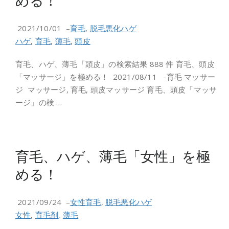
める！
2021/10/01
–
育毛
,
脱毛悪化ハゲ
ハゲ
,
育毛
,
薄毛
,
頭皮
育毛、ハゲ、薄毛「頭皮」の検索結果 888 件 育毛、頭皮
「マッサージ」を極める！ 2021/08/11 -育毛 マッサー
ジ マッサージ, 育毛, 頭皮マッサージ 育毛、頭皮「マッサ
ージ」の検 …
育毛、ハゲ、薄毛「女性」を極
める！
2021/09/24
–
女性育毛
,
脱毛悪化ハゲ
女性
,
育毛剤
,
薄毛