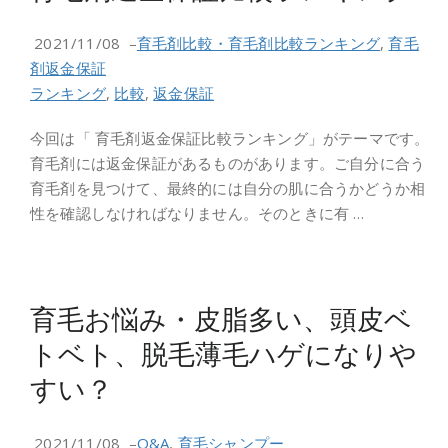
2021/11/08
–
育毛剤比較・育毛剤比較ランキング
,
育毛
剤返金保証
ランキング
,
比較
,
返金保証
今回は「 育毛剤返金保証比較ランキング」がテーマです。
育毛剤には返金保証があるものがあります。ご自分に合う
育毛剤を見つけて、最終的には自分の肌に合うかどうか相
性を確認しなければなりません。そのときに有 …
育毛お悩み・皮脂多い、頭皮ベ
トベト、脱毛薄毛ハゲになりや
すい？
2021/11/08
–
Q&A
,
育毛シャンプー