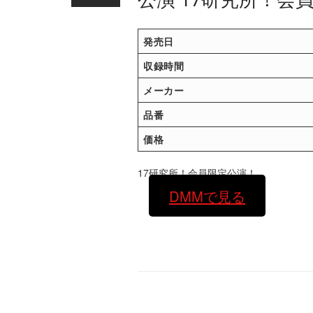
発売日
収録時間
メーカー
品番
価格
17研究所！会員限定公演！
DMMで見る