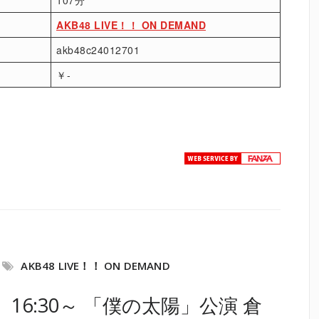
107分
AKB48 LIVE！！ ON DEMAND
akb48c24012701
￥-
AKB48 LIVE！！ ON DEMAND
）16:30～ 「僕の太陽」公演 倉