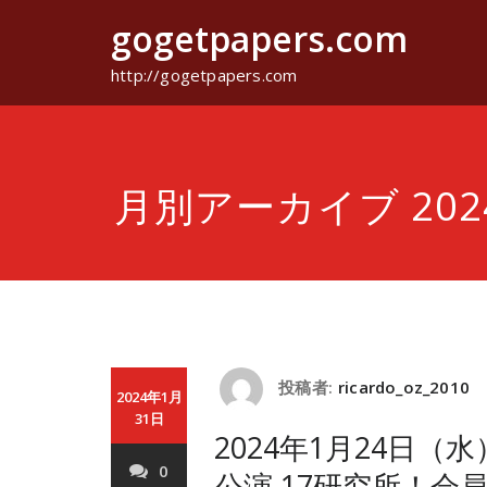
コ
gogetpapers.com
ン
テ
ン
http://gogetpapers.com
ツ
へ
ス
キ
ッ
月別アーカイブ 202
プ
投稿者:
ricardo_oz_2010
2024年1月
31日
2024年1月24日
0
公演 17研究所！会