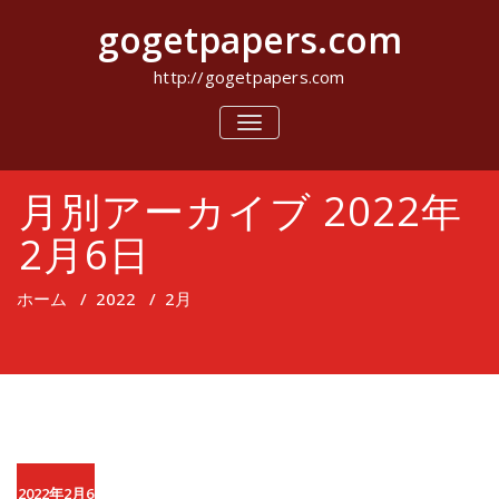
コ
gogetpapers.com
ン
テ
ン
http://gogetpapers.com
ツ
へ
ナ
ビ
ス
ゲ
キ
ー
ッ
月別アーカイブ 2022年
シ
プ
ョ
ン
2月6日
を
切
り
ホーム
/
2022
/
2月
替
え
2022年2月6