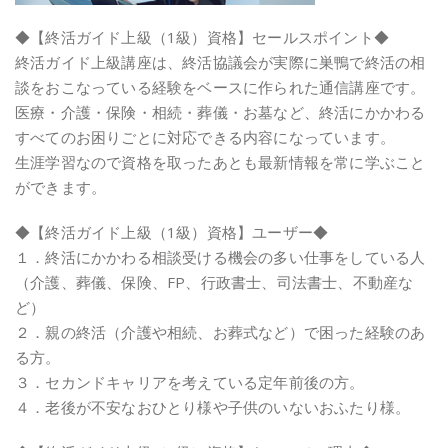
◆【終活ガイド上級（1級）資格】セールスポイント◆
終活ガイド上級講座は、終活協議会が実際に巣鴨で終活の相
談をおこなっている経験をベースに作られた通信講座です。
医療・介護・保険・相続・葬儀・お墓など、終活にかかわる
すべてのお困りごとに対応できる内容になっています。
生涯学習なので資格を取ったあとも最新情報を常に学ぶこと
ができます。
◆【終活ガイド上級（1級）資格】ユーザー◆
１．終活にかかわる相談受ける機会の多い仕事をしている人
（介護、葬儀、保険、FP、行政書士、司法書士、不動産な
ど）
２．親の終活（介護や相続、お葬式など）で困った経験のあ
る方。
３．セカンドキャリアを考えている定年前後の方。
４．老後が不安なおひとり様や子供のいないおふたり様。