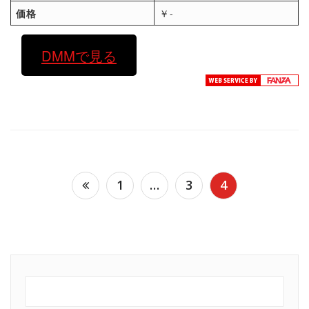
価格
￥-
DMMで見る
投
1
…
3
4
稿
の
ペ
ー
ジ