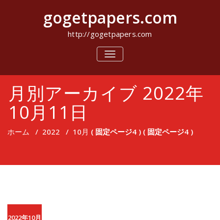
コ
gogetpapers.com
ン
テ
ン
http://gogetpapers.com
ツ
へ
ナ
ビ
ス
ゲ
キ
ー
ッ
月別アーカイブ 2022年
シ
プ
ョ
ン
10月11日
を
切
り
ホーム
/
2022
/
10月
( 固定ページ4 ) ( 固定ページ4 )
替
え
2022年10月