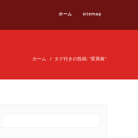
ホーム
sitemap
ホーム
/
タグ付きの投稿: "変異株"