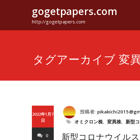
コ
gogetpapers.com
ン
テ
ン
http://gogetpapers.com
ツ
へ
ス
キ
ッ
タグアーカイブ 変
プ
投稿者:
pikakichi2015@gm
2022年1月7
日
オミクロン株
,
変異株
,
新型コ
新型コロナウイルス
0