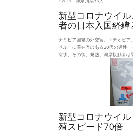
12/18 神奈川県33人
新型コロナウイル
者の日本入国経緯
ナミビア国籍の外交官、エチオピア
ペルーに滞在歴のある20代の男性
症状、その後、発熱、濃厚接触者は乗
新型コロナウイル
殖スピード70倍