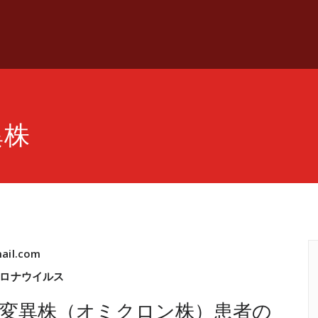
異株
ail.com
ロナウイルス
変異株（オミクロン株）患者の