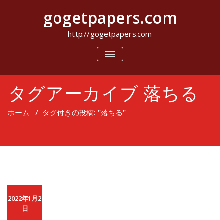
コ
gogetpapers.com
ン
テ
ン
http://gogetpapers.com
ツ
へ
ナ
ビ
ス
ゲ
キ
ー
ッ
タグアーカイブ 落ちる
シ
プ
ョ
ン
ホーム
/
タグ付きの投稿: "落ちる"
を
切
り
替
え
2022年1月2
日