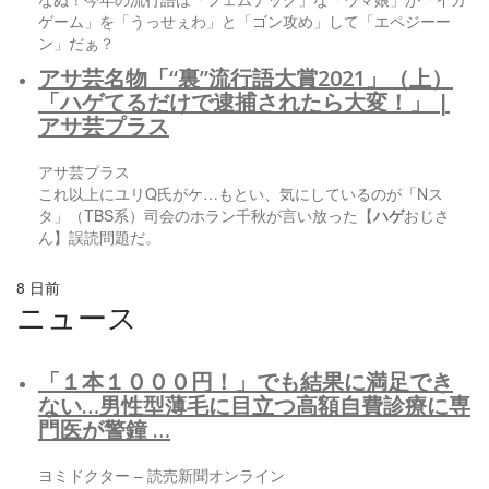
ゲーム」を「うっせぇわ」と「ゴン攻め」して「エペジーー
ン」だぁ？
アサ芸名物「“裏”流行語大賞2021」（上）
「
ハゲ
てるだけで逮捕されたら大変！」 |
アサ芸プラス
アサ芸プラス
これ以上にユリQ氏がケ…もとい、気にしているのが「Nス
タ」（TBS系）司会のホラン千秋が言い放った【
ハゲ
おじさ
ん】誤読問題だ。
8 日前
ニュース
「１本１０００円！」でも結果に満足でき
ない…男性型薄毛に目立つ高額自費診療に専
門医が警鐘 …
ヨミドクター – 読売新聞オンライン