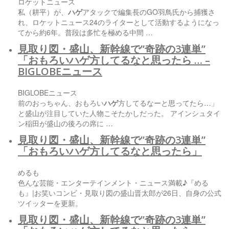
ロケットニュース
私（耕平）が、
ハゲ
アタックで編集長のGO羽鳥氏から捕獲さ
れ、ロケットニュース24のライターとして活動するようになっ
てから約6年。普段は多忙を極める中間 …
見取り図・盛山、新幹線で”奇跡の3連単”
「おもろい
ハゲ
方してるなと思ったら … –
BIGLOBEニュース
BIGLOBEニュース
前のおっちゃん、おもろい
ハゲ
方してるなーと思ってたら…」
と盛山が注目していた人物こそたかしだった。 アインシュタイ
ン稲田が盛山の後ろの席に …
見取り図・盛山、新幹線で”奇跡の3連単”
「おもろい
ハゲ
方してるなと思ったら」
めるも
色んな芸能・エンターテインメント・ニュース満載♪『める
も』|お笑いコンビ・見取り図の盛山晋太郎が26日、自身の公式
ツイッターを更新。
見取り図・盛山、新幹線で”奇跡の3連単”