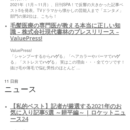
2021年（1月～11月）、日刊SPA！で反響の大きかった記事ベ
スト5を発表。TVドラマから懐かしの芸能人まで「エンタメ」
部門の第2位は、こちら！
毛髪医療の専門医が教える本当に正しい知
識 – 株式会社現代書林のプレスリリース –
ValuePress!
ValuePress!
「シャンプーするから
ハゲ
る」「ヘアカラーやパーマで
ハゲ
る」「ストレスで
ハゲ
る」 実はこの理由・・・全てウソです！
抜け毛や薄毛で悩む男性のほとんど …
11 日前
ニュース
【私的ベスト】記者が厳選する2021年のお
気に入り記事5選 ～耕平編～ | ロケットニュ
ース24