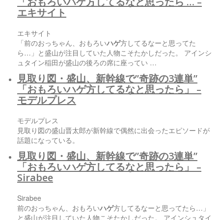
「おもろい
ハゲ
方してるなと思ったら … –
エキサイト
エキサイト
「前のおっちゃん、おもろい
ハゲ
方してるなーと思ってた
ら…」と盛山が注目していた人物こそたかしだった。 アインシ
ュタイン稲田が盛山の後ろの席に座ってい …
見取り図・盛山、新幹線で”奇跡の3連単”
「おもろい
ハゲ
方してるなと思ったら」 –
モデルプレス
モデルプレス
見取り図の盛山晋太郎が新幹線で偶然に出会ったエピソードが
話題になっている。
見取り図・盛山、新幹線で”奇跡の3連単”
「おもろい
ハゲ
方してるなと思ったら」 –
Sirabee
Sirabee
前のおっちゃん、おもろい
ハゲ
方してるなーと思ってたら…」
と盛山が注目していた人物こそたかしだった。 アインシュタイ