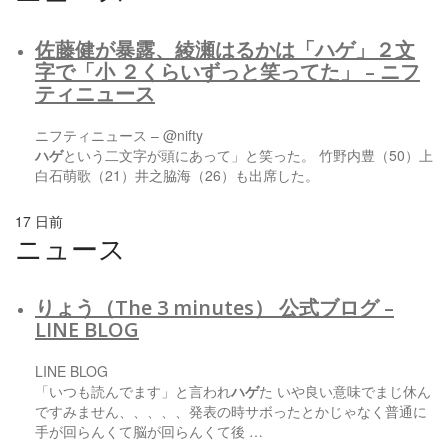
佐藤健が暴露、綾瀬はるかは「
ハゲ
」２文
字で「小 ２くらいずっと笑ってた」 – ニフ
ティニュース
ニフティニュース – @nifty
ハゲ
という二文字が頭にあって」と笑った。 竹野内豊（50）上
白石萌歌（21）井之脇海（26）も出席した。
17 日前
ニュース
りょう（The 3 minutes） 公式ブログ –
LINE BLOG
LINE BLOG
「いつも読んでます」と言われ
ハゲ
た いや良い意味でまじ休ん
ですみません、、、、、発表の時サボったとかじゃなく普通に
手が回らんくて脳が回らんくて後 …