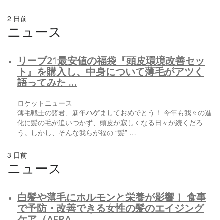
2 日前
ニュース
リーブ21最安値の福袋『頭皮環境改善セッ
ト』を購入し、中身について薄毛がアツく
語ってみた …
ロケットニュース
薄毛戦士の諸君、新年
ハゲ
ましておめでとう！ 今年も我々の進
化に髪の毛が追いつかず、頭皮が寂しくなる日々が続くだろ
う。しかし、そんな我らが福の “髪” …
3 日前
ニュース
白髪や薄毛にホルモンと栄養が影響！ 食事
で予防・改善できる女性の髪のエイジング
ケア（AERA …