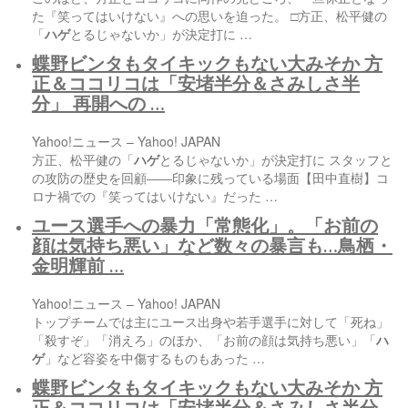
た『笑ってはいけない』への思いを迫った。 □方正、松平健の
「
ハゲ
とるじゃないか」が決定打に …
蝶野ビンタもタイキックもない大みそか 方
正＆ココリコは「安堵半分＆さみしさ半
分」 再開への …
Yahoo!ニュース – Yahoo! JAPAN
方正、松平健の「
ハゲ
とるじゃないか」が決定打に スタッフと
の攻防の歴史を回顧――印象に残っている場面【田中直樹】コ
ロナ禍での『笑ってはいけない』だった …
ユース選手への暴力「常態化」。「お前の
顔は気持ち悪い」など数々の暴言も…鳥栖・
金明輝前 …
Yahoo!ニュース – Yahoo! JAPAN
トップチームでは主にユース出身や若手選手に対して「死ね」
「殺すぞ」「消えろ」のほか、「お前の顔は気持ち悪い」「
ハ
ゲ
」など容姿を中傷するものもあった …
蝶野ビンタもタイキックもない大みそか 方
正＆ココリコは「安堵半分＆さみしさ半分