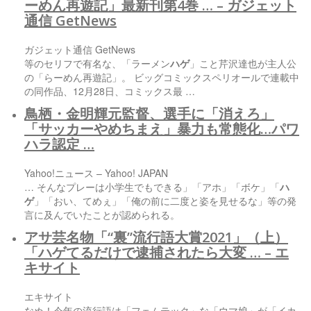
ーめん再遊記」最新刊第4巻 … – ガジェット
通信 GetNews
ガジェット通信 GetNews
等のセリフで有名な、「ラーメン
ハゲ
」こと芹沢達也が主人公
の「らーめん再遊記」。 ビッグコミックスペリオールで連載中
の同作品、12月28日、コミックス最 …
鳥栖・金明輝元監督、選手に「消えろ」
「サッカーやめちまえ」暴力も常態化…パワ
ハラ認定 …
Yahoo!ニュース – Yahoo! JAPAN
… そんなプレーは小学生でもできる」「アホ」「ボケ」「
ハ
ゲ
」「おい、てめぇ」「俺の前に二度と姿を見せるな」等の発
言に及んでいたことが認められる。
アサ芸名物「“裏”流行語大賞2021」（上）
「
ハゲ
てるだけで逮捕されたら大変 … – エ
キサイト
エキサイト
なぬ！今年の流行語は「フェムテック」な「ウマ娘」が「イカ