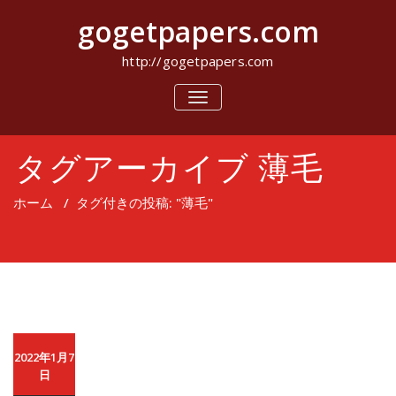
コ
gogetpapers.com
ン
テ
ン
http://gogetpapers.com
ツ
へ
ナ
ビ
ス
ゲ
キ
ー
ッ
タグアーカイブ 薄毛
シ
プ
ョ
ン
ホーム
/
タグ付きの投稿: "薄毛"
を
切
り
替
え
2022年1月7
日