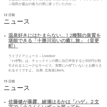
ン稲田が盛山の後ろの席に座っていたのか …
12 日前
ニュース
温泉好きにはたまらない…！2種類の泉質を
堪能できる「十勝川沿いの癒し旅」（音更
町）
ライブドアニュース – Livedoor
『
ハゲ
割』は、チェックインの際に自己申告すると500円が割
引されるユニークなサービス。実際に
ハゲ
ていないとお断りさ
れるそうですよ。 出典: 北海道Likers.
15 日前
ニュース
佐藤健が暴露、綾瀬はるかは「
ハゲ
」２文
字で「小２くらいずっと笑ってた」 –