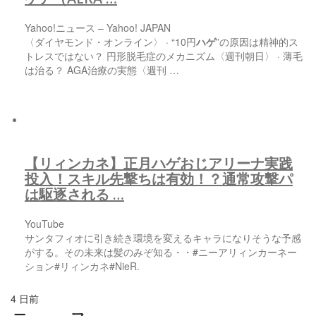
Yahoo!ニュース – Yahoo! JAPAN
〈ダイヤモンド・オンライン〉 · “10円
ハゲ
”の原因は精神的ス
トレスではない？ 円形脱毛症のメカニズム〈週刊朝日〉 · 薄毛
は治る？ AGA治療の実態〈週刊 …
【リィンカネ】正月
ハゲ
おじアリーナ実践
投入！スキル先撃ちは有効！？通常攻撃パ
は駆逐される …
YouTube
サンタフィオに引き続き環境を変えるキャラになりそうな予感
がする。その未来は髪のみぞ知る・・#ニーアリィンカーネー
ション#リィンカネ#NieR.
4 日前