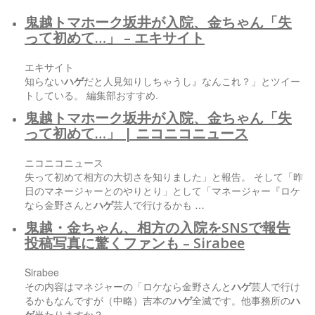
鬼越トマホーク坂井が入院、金ちゃん「失
って初めて…」 – エキサイト
エキサイト
知らない
ハゲ
だと人見知りしちゃうし』なんこれ？」とツイー
トしている。 編集部おすすめ.
鬼越トマホーク坂井が入院、金ちゃん「失
って初めて…」 | ニコニコニュース
ニコニコニュース
失って初めて相方の大切さを知りました」と報告。 そして「昨
日のマネージャーとのやりとり」として「マネージャー『ロケ
なら金野さんと
ハゲ
芸人で行けるかも …
鬼越・金ちゃん、相方の入院をSNSで報告
投稿写真に驚くファンも – Sirabee
Sirabee
その内容はマネジャーの「ロケなら金野さんと
ハゲ
芸人で行け
るかもなんですが（中略）吉本の
ハゲ
全滅です。他事務所の
ハ
ゲ
当たりますか？