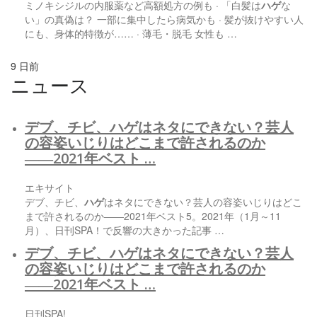
ミノキシジルの内服薬など高額処方の例も · 「白髪は
ハゲ
な
い」の真偽は？ 一部に集中したら病気かも · 髪が抜けやすい人
にも、身体的特徴が…… · 薄毛・脱毛 女性も …
9 日前
ニュース
デブ、チビ、
ハゲ
はネタにできない？芸人
の容姿いじりはどこまで許されるのか
――2021年ベスト …
エキサイト
デブ、チビ、
ハゲ
はネタにできない？芸人の容姿いじりはどこ
まで許されるのか――2021年ベスト5。2021年（1月～11
月）、日刊SPA！で反響の大きかった記事 …
デブ、チビ、
ハゲ
はネタにできない？芸人
の容姿いじりはどこまで許されるのか
――2021年ベスト …
日刊SPA!