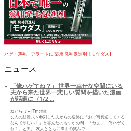
ハゲ・薄毛・アラートに 薬用 発毛促進剤【モウダス】
ニュース
「俺
ハゲ
てね？」 世界一幸せな空間にいる
夫から来た世界一悲しい質問を描いた漫画
が話題に（1/2 …
ねとらぼ – ITmedia
友人の結婚式へ参列した夫からの連絡に「おッ写真送ってくる
なんて珍しい！」と喜んだのもつかの間、「ねぇ」「俺
ハゲ
て
ね？」と夫。 友人とともに満面の笑みで …