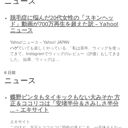
ニュース
脱毛症に悩んだ20代女性の「スキンヘッ
ド」動画が700万再生を超えた訳 – Yahoo!
ニュース
Yahoo!ニュース – Yahoo! JAPAN
ハゲ
ていても楽しくやっている. 「私は長年、ウィッグを使っ
てきて、Instagramでウィッグのレビュー（評価）もしてきま
した。 結果、ウィッグは …
6 日前
ニュース
蝶野ビンタもタイキックもない大みそか 方
正＆ココリコは「安堵半分＆さみしさ半分
… – エキサイト
エキサイト
このほど、方正とココリコに同作の見どころ、一旦休止となっ