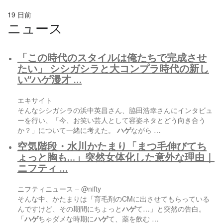
19 日前
ニュース
「この時代のスタイルは俺たちで完成させ
たい」 シシガシラと大コンプラ時代の新し
い“
ハゲ
漫才 …
エキサイト
そんなシシガシラの浜中英昌さん、脇田浩幸さんにインタビュ
ーを行い、「今、お笑い芸人として容姿ネタとどう向き合う
か？」について一緒に考えた。
ハゲ
ながら …
空気階段・水川かたまり「まつ毛伸びてち
ょっと胸も…」突然女体化した意外な理由｜
ニフティ …
ニフティニュース – @nifty
そんな中、かたまりは「育毛剤のCMに出させてもらっている
んですけど、その期間にちょっと
ハゲ
て…」と突然の告白。
「
ハゲ
ちゃダメな時期に
ハゲ
て、薬を飲む …