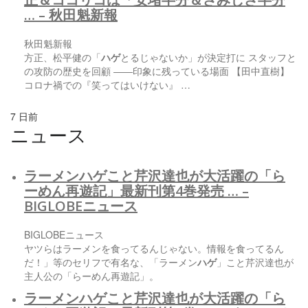
… – 秋田魁新報
秋田魁新報
方正、松平健の「
ハゲ
とるじゃないか」が決定打に スタッフと
の攻防の歴史を回顧 ――印象に残っている場面 【田中直樹】
コロナ禍での『笑ってはいけない』 …
7 日前
ニュース
ラーメン
ハゲ
こと芹沢達也が大活躍の「ら
ーめん再遊記」最新刊第4巻発売 … –
BIGLOBEニュース
BIGLOBEニュース
ヤツらはラーメンを食ってるんじゃない。情報を食ってるん
だ！」等のセリフで有名な、「ラーメン
ハゲ
」こと芹沢達也が
主人公の「らーめん再遊記」。
ラーメン
ハゲ
こと芹沢達也が大活躍の「ら