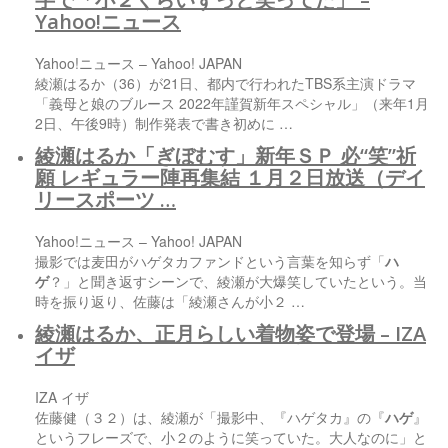
Yahoo!ニュース
Yahoo!ニュース – Yahoo! JAPAN
綾瀬はるか（36）が21日、都内で行われたTBS系主演ドラマ
「義母と娘のブルース 2022年謹賀新年スペシャル」（来年1月
2日、午後9時）制作発表で書き初めに …
綾瀬はるか「ぎぼむす」新年ＳＰ 必“笑”祈
願 レギュラー陣再集結 １月２日放送（デイ
リースポーツ …
Yahoo!ニュース – Yahoo! JAPAN
撮影では麦田がハゲタカファンドという言葉を知らず「
ハ
ゲ
？」と聞き返すシーンで、綾瀬が大爆笑していたという。当
時を振り返り、佐藤は「綾瀬さんが小２ …
綾瀬はるか、正月らしい着物姿で登場 – IZA
イザ
IZA イザ
佐藤健（３２）は、綾瀬が「撮影中、『ハゲタカ』の『
ハゲ
』
というフレーズで、小２のように笑っていた。大人なのに」と