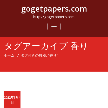
コ
gogetpapers.com
ン
テ
ン
http://gogetpapers.com
ツ
へ
ナ
ビ
ス
ゲ
キ
ー
ッ
タグアーカイブ 香り
シ
プ
ョ
ン
ホーム
/
タグ付きの投稿: "香り"
を
切
り
替
え
2022年1月4
日