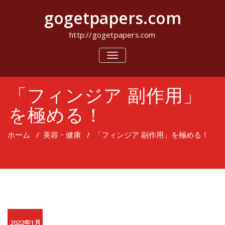
コ
gogetpapers.com
ン
テ
ン
http://gogetpapers.com
ツ
へ
ナ
ビ
ス
ゲ
キ
ー
ッ
「フィンジア 副作用」
シ
プ
ョ
ン
を極める！
を
切
り
ホーム
/
美容・健康
/
「フィンジア 副作用」を極める！
替
え
2022年1月