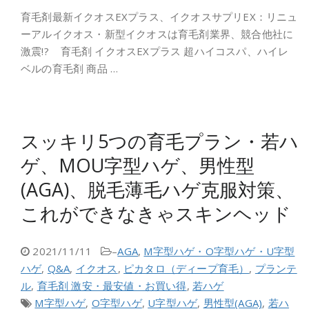
育毛剤最新イクオスEXプラス、イクオスサプリEX：リニュ
ーアルイクオス・新型イクオスは育毛剤業界、競合他社に
激震!? 育毛剤 イクオスEXプラス 超ハイコスパ、ハイレ
ベルの育毛剤 商品 …
スッキリ5つの育毛プラン・若ハ
ゲ、MOU字型ハゲ、男性型
(AGA)、脱毛薄毛ハゲ克服対策、
これができなきゃスキンヘッド
2021/11/11
–
AGA
,
M字型ハゲ・O字型ハゲ・U字型
ハゲ
,
Q&A
,
イクオス
,
ピカタロ（ディープ育毛）
,
プランテ
ル
,
育毛剤 激安・最安値・お買い得
,
若ハゲ
M字型ハゲ
,
O字型ハゲ
,
U字型ハゲ
,
男性型(AGA)
,
若ハ