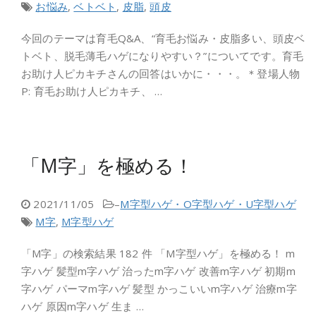
お悩み
,
ベトベト
,
皮脂
,
頭皮
今回のテーマは育毛Q&A、“育毛お悩み・皮脂多い、頭皮ベ
トベト、脱毛薄毛ハゲになりやすい？”についてです。育毛
お助け人ピカキチさんの回答はいかに・・・。＊登場人物
P: 育毛お助け人ピカキチ、 …
「M字」を極める！
2021/11/05
–
M字型ハゲ・O字型ハゲ・U字型ハゲ
M字
,
M字型ハゲ
「M字」の検索結果 182 件 「M字型ハゲ」を極める！ m
字ハゲ 髪型m字ハゲ 治ったm字ハゲ 改善m字ハゲ 初期m
字ハゲ パーマm字ハゲ 髪型 かっこいいm字ハゲ 治療m字
ハゲ 原因m字ハゲ 生ま …