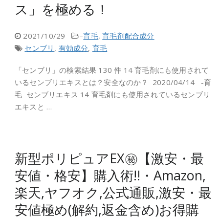
ス」を極める！
2021/10/29
–
育毛
,
育毛剤配合成分
センブリ
,
有効成分
,
育毛
「センブリ」の検索結果 130 件 14 育毛剤にも使用されて
いるセンブリエキスとは？安全なのか？ 2020/04/14 -育
毛 センブリエキス 14 育毛剤にも使用されているセンブリ
エキスと …
新型ポリピュアEX㊙【激安・最
安値・格安】購入術!!・Amazon,
楽天,ヤフオク,公式通販,激安・最
安値極め(解約,返金含め)お得購