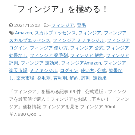
「フィンジア」を極める！
2021/12/03
–
フィンジア
,
育毛
Amazon
,
スカルプエッセンス
,
フィンジア
,
フィンジア
スカルプエッセンス
,
フィンジア ミノキシジル
,
フィンジア
ログイン
,
フィンジア 使い方
,
フィンジア 公式
,
フィンジア
効果なし
,
フィンジア 発毛剤
,
フィンジア 解約
,
フィンジア
評判
,
フィンジア 逆効果
,
フィンジアAmazon
,
フィンジア
楽天市場
,
ミノキシジル
,
ログイン
,
使い方
,
公式
,
効果な
し
,
楽天市場
,
発毛剤
,
育毛剤
,
解約
,
評判
,
逆効果
「フィンジア」を極める記事 69 件 公式通販：フィンジ
アを最安値で購入！フィンジアをお試し下さい！ 「フィン
ジア」価格情報 フィンジアを見る フィンジア 50ml
￥7,980 Qoo …