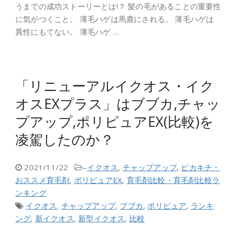
うまでの成功ストーリーとは!？ 髪の毛があることの重要性
に気がつくこと。 薄毛ハゲは馬鹿にされる。 薄毛ハゲは
異性にもてない。 薄毛ハゲ …
「リニューアルイクオス・イク
オスEXプラス」はブブカ,チャッ
プアップ,ポリピュアEX(比較)を
凌駕したのか？
2021/11/22
–
イクオス
,
チャップアップ
,
ピカキチ・
おススメ育毛剤
,
ポリピュアEX
,
育毛剤比較・育毛剤比較ラ
ンキング
イクオス
,
チャップアップ
,
ブブカ
,
ポリピュア
,
ランキ
ング
,
新イクオス
,
新型イクオス
,
比較