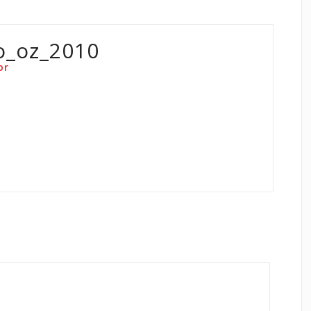
o_oz_2010
or