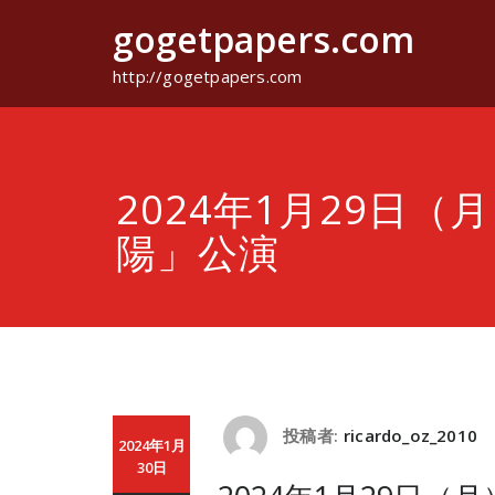
コ
gogetpapers.com
ン
テ
ン
http://gogetpapers.com
ツ
へ
ス
キ
ッ
2024年1月29日（
プ
陽」公演
投稿者:
ricardo_oz_2010
2024年1月
30日