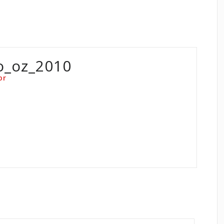
o_oz_2010
or