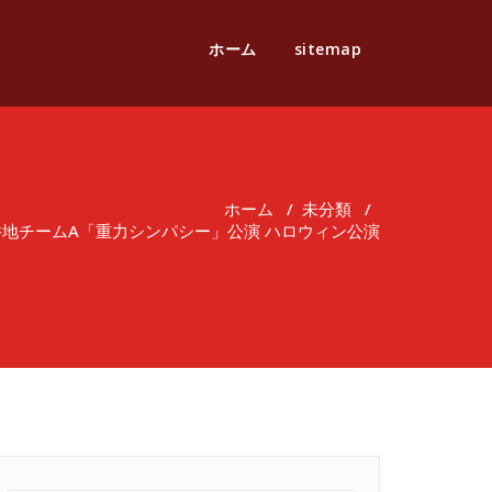
ホーム
sitemap
ホーム
/
未分類
/
 向井地チームA「重力シンパシー」公演 ハロウィン公演