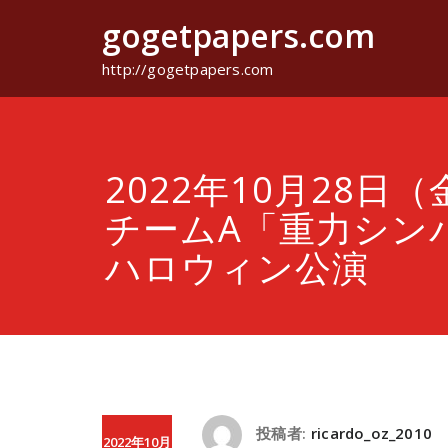
コ
gogetpapers.com
ン
テ
ン
http://gogetpapers.com
ツ
へ
ス
キ
ッ
2022年10月28日
プ
チームA「重力シン
ハロウィン公演
投稿者:
ricardo_oz_2010
2022年10月