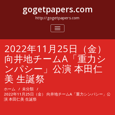
コ
gogetpapers.com
ン
テ
ン
http://gogetpapers.com
ツ
へ
ナ
ビ
ス
ゲ
キ
ー
ッ
2022年11月25日（金）
シ
プ
ョ
ン
向井地チームA「重力シ
を
切
ンパシー」公演 本田仁
り
替
美 生誕祭
え
ホーム
/
未分類
/
2022年11月25日（金） 向井地チームA「重力シンパシー」公
演 本田仁美 生誕祭