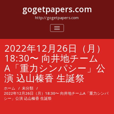
コ
gogetpapers.com
ン
テ
ン
http://gogetpapers.com
ツ
へ
ナ
ビ
ス
ゲ
キ
ー
ッ
2022年12月26日（月）
シ
プ
ョ
ン
18:30〜 向井地チーム
を
切
A「重力シンパシー」公
り
替
演 込山榛香 生誕祭
え
ホーム
/
未分類
/
2022年12月26日（月）18:30〜 向井地チームA「重力シンパ
シー」公演 込山榛香 生誕祭