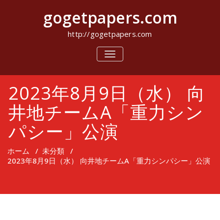
コ
gogetpapers.com
ン
テ
ン
http://gogetpapers.com
ツ
へ
ナ
ビ
ス
ゲ
キ
ー
ッ
2023年8月9日（水） 向
シ
プ
ョ
ン
井地チームA「重力シン
を
切
パシー」公演
り
替
え
ホーム
/
未分類
/
2023年8月9日（水） 向井地チームA「重力シンパシー」公演