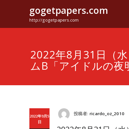
コ
gogetpapers.com
ン
テ
ン
http://gogetpapers.com
ツ
へ
ス
キ
ッ
2022年8月31日（
プ
ムB「アイドルの夜
投稿者:
ricardo_oz_2010
2022年9月5
日