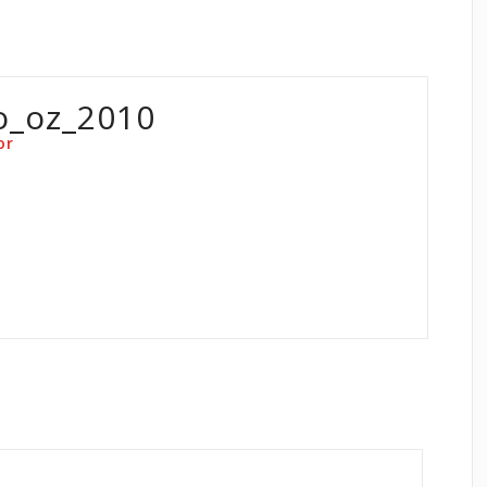
o_oz_2010
or