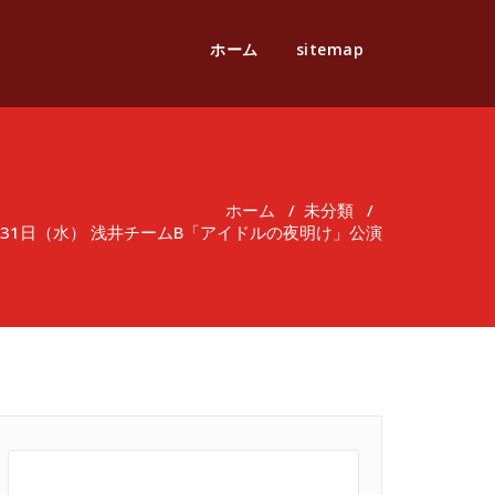
ホーム
sitemap
ホーム
/
未分類
/
8月31日（水） 浅井チームB「アイドルの夜明け」公演