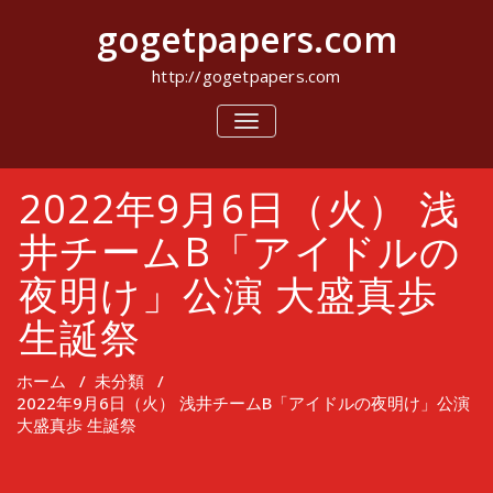
コ
gogetpapers.com
ン
テ
ン
http://gogetpapers.com
ツ
へ
ナ
ビ
ス
ゲ
キ
ー
ッ
2022年9月6日（火） 浅
シ
プ
ョ
ン
井チームB「アイドルの
を
切
夜明け」公演 大盛真歩
り
替
生誕祭
え
ホーム
/
未分類
/
2022年9月6日（火） 浅井チームB「アイドルの夜明け」公演
大盛真歩 生誕祭