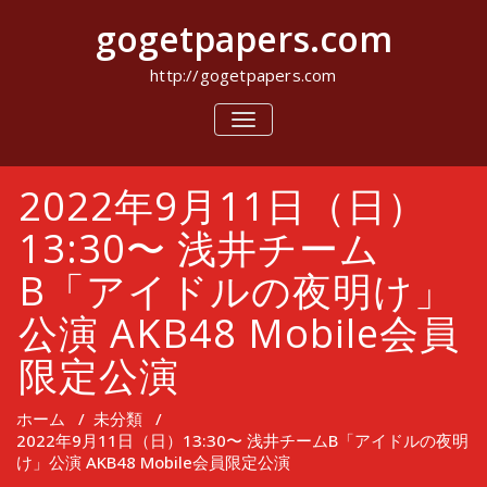
コ
gogetpapers.com
ン
テ
ン
http://gogetpapers.com
ツ
へ
ナ
ビ
ス
ゲ
キ
ー
ッ
2022年9月11日（日）
シ
プ
ョ
ン
13:30〜 浅井チーム
を
切
B「アイドルの夜明け」
り
替
公演 AKB48 Mobile会員
え
限定公演
ホーム
/
未分類
/
2022年9月11日（日）13:30〜 浅井チームB「アイドルの夜明
け」公演 AKB48 Mobile会員限定公演