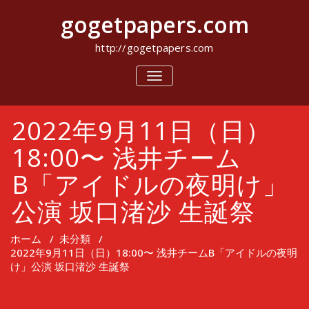
コ
gogetpapers.com
ン
テ
ン
http://gogetpapers.com
ツ
へ
ナ
ビ
ス
ゲ
キ
ー
ッ
2022年9月11日（日）
シ
プ
ョ
ン
18:00〜 浅井チーム
を
切
B「アイドルの夜明け」
り
替
公演 坂口渚沙 生誕祭
え
ホーム
/
未分類
/
2022年9月11日（日）18:00〜 浅井チームB「アイドルの夜明
け」公演 坂口渚沙 生誕祭