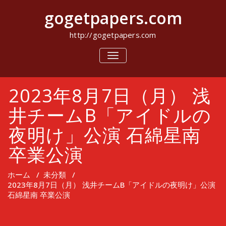
コ
gogetpapers.com
ン
テ
ン
http://gogetpapers.com
ツ
へ
ナ
ビ
ス
ゲ
キ
ー
ッ
2023年8月7日（月） 浅
シ
プ
ョ
ン
井チームB「アイドルの
を
切
夜明け」公演 石綿星南
り
替
卒業公演
え
ホーム
/
未分類
/
2023年8月7日（月） 浅井チームB「アイドルの夜明け」公演
石綿星南 卒業公演