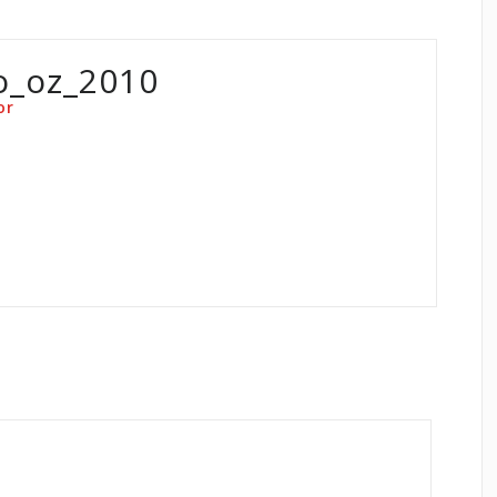
o_oz_2010
or