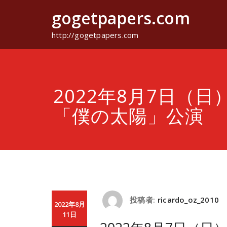
コ
gogetpapers.com
ン
テ
ン
http://gogetpapers.com
ツ
へ
ス
キ
ッ
2022年8月7日（日）
プ
「僕の太陽」公演
投稿者:
ricardo_oz_2010
2022年8月
11日