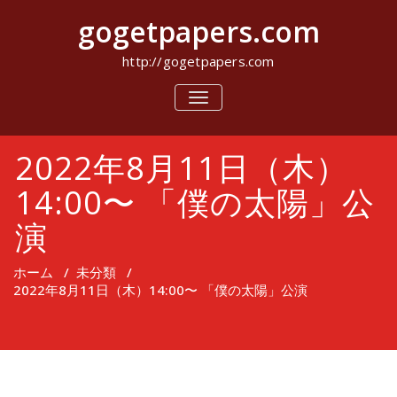
コ
gogetpapers.com
ン
テ
ン
http://gogetpapers.com
ツ
へ
ナ
ビ
ス
ゲ
キ
ー
ッ
2022年8月11日（木）
シ
プ
ョ
ン
14:00〜 「僕の太陽」公
を
切
演
り
替
え
ホーム
/
未分類
/
2022年8月11日（木）14:00〜 「僕の太陽」公演