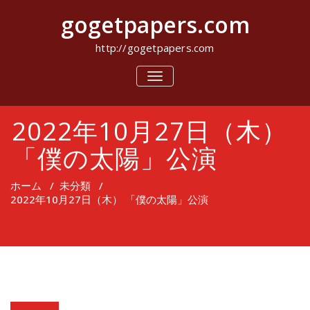
コ
gogetpapers.com
ン
テ
ン
http://gogetpapers.com
ツ
へ
ナ
ビ
ス
ゲ
キ
ー
ッ
2022年10月27日（木）
シ
プ
ョ
ン
「僕の太陽」公演
を
切
り
ホーム
/
未分類
/
替
2022年10月27日（木） 「僕の太陽」公演
え