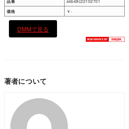
品番
akb48c22102701
価格
￥-
DMMで見る
著者について