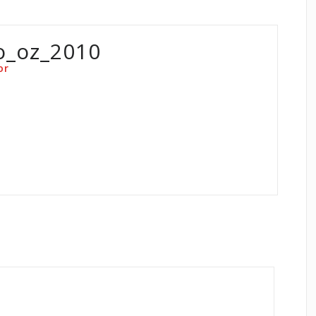
o_oz_2010
or