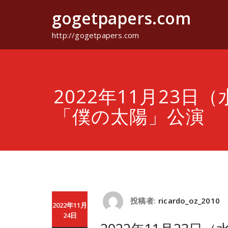
コ
gogetpapers.com
ン
テ
ン
http://gogetpapers.com
ツ
へ
ス
キ
ッ
2022年11月23日（
プ
「僕の太陽」公演
投稿者:
ricardo_oz_2010
2022年11月
24日