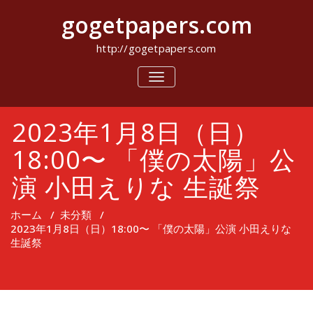
コ
gogetpapers.com
ン
テ
ン
http://gogetpapers.com
ツ
へ
ナ
ビ
ス
ゲ
キ
ー
ッ
2023年1月8日（日）
シ
プ
ョ
ン
18:00〜 「僕の太陽」公
を
切
演 小田えりな 生誕祭
り
替
え
ホーム
/
未分類
/
2023年1月8日（日）18:00〜 「僕の太陽」公演 小田えりな
生誕祭