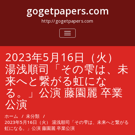
コ
gogetpapers.com
ン
テ
ン
http://gogetpapers.com
ツ
へ
ナ
ビ
ス
ゲ
キ
ー
ッ
2023年5月16日（火）
シ
プ
ョ
ン
湯浅順司「その雫は、未
を
切
来へと繋がる虹にな
り
替
る。」公演 藤園麗 卒業
え
公演
ホーム
/
未分類
/
2023年5月16日（火） 湯浅順司「その雫は、未来へと繋がる
虹になる。」公演 藤園麗 卒業公演