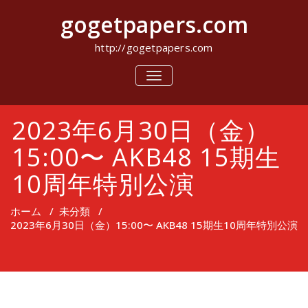
コ
gogetpapers.com
ン
テ
ン
http://gogetpapers.com
ツ
へ
ナ
ビ
ス
ゲ
キ
ー
ッ
2023年6月30日（金）
シ
プ
ョ
ン
15:00〜 AKB48 15期生
を
切
10周年特別公演
り
替
え
ホーム
/
未分類
/
2023年6月30日（金）15:00〜 AKB48 15期生10周年特別公演