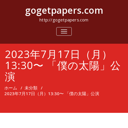
コ
gogetpapers.com
ン
テ
ン
http://gogetpapers.com
ツ
へ
ナ
ビ
ス
ゲ
キ
ー
ッ
2023年7月17日（月）
シ
プ
ョ
ン
13:30〜 「僕の太陽」公
を
切
演
り
替
え
ホーム
/
未分類
/
2023年7月17日（月）13:30〜 「僕の太陽」公演