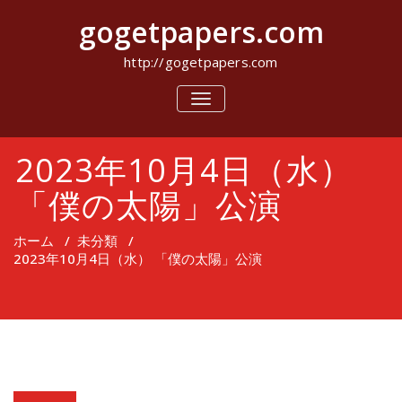
コ
gogetpapers.com
ン
テ
ン
http://gogetpapers.com
ツ
へ
ナ
ビ
ス
ゲ
キ
ー
ッ
2023年10月4日（水）
シ
プ
ョ
ン
「僕の太陽」公演
を
切
り
ホーム
/
未分類
/
替
2023年10月4日（水） 「僕の太陽」公演
え