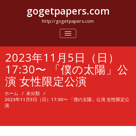
コ
gogetpapers.com
ン
テ
ン
http://gogetpapers.com
ツ
へ
ナ
ビ
ス
ゲ
キ
ー
ッ
2023年11月5日（日）
シ
プ
ョ
ン
17:30〜 「僕の太陽」公
を
切
演 女性限定公演
り
替
え
ホーム
/
未分類
/
2023年11月5日（日）17:30〜 「僕の太陽」公演 女性限定公
演