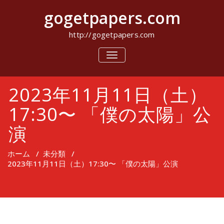
コ
gogetpapers.com
ン
テ
ン
http://gogetpapers.com
ツ
へ
ナ
ビ
ス
ゲ
キ
ー
ッ
2023年11月11日（土）
シ
プ
ョ
ン
17:30〜 「僕の太陽」公
を
切
演
り
替
え
ホーム
/
未分類
/
2023年11月11日（土）17:30〜 「僕の太陽」公演