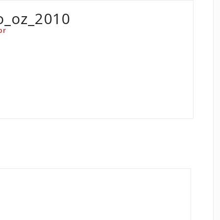
o_oz_2010
or