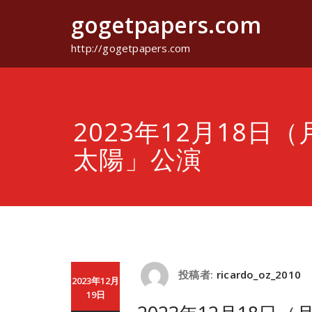
コ
gogetpapers.com
ン
テ
ン
http://gogetpapers.com
ツ
へ
ス
キ
ッ
2023年12月18日
プ
太陽」公演
投稿者:
ricardo_oz_2010
2023年12月
19日