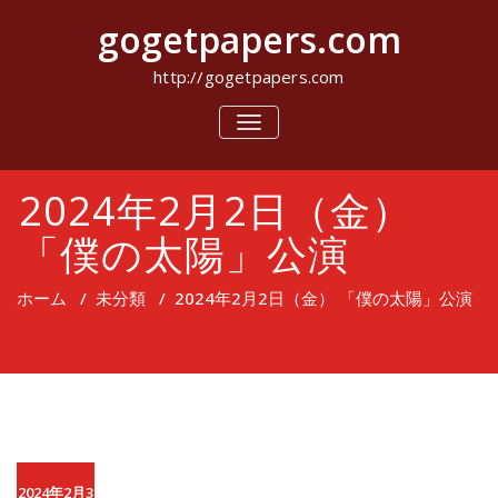
コ
gogetpapers.com
ン
テ
ン
http://gogetpapers.com
ツ
へ
ナ
ビ
ス
ゲ
キ
ー
ッ
2024年2月2日（金）
シ
プ
ョ
ン
「僕の太陽」公演
を
切
り
ホーム
/
未分類
/
2024年2月2日（金） 「僕の太陽」公演
替
え
2024年2月3