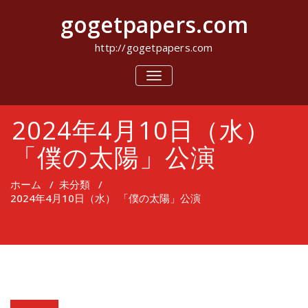
コ
gogetpapers.com
ン
テ
ン
http://gogetpapers.com
ツ
へ
ナ
ビ
ス
ゲ
キ
ー
ッ
2024年4月10日（水）
シ
プ
ョ
ン
「僕の太陽」公演
を
切
り
ホーム
/
未分類
/
替
2024年4月10日（水） 「僕の太陽」公演
え