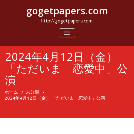
コ
gogetpapers.com
ン
テ
ン
http://gogetpapers.com
ツ
へ
ナ
ビ
ス
ゲ
キ
ー
ッ
2024年4月12日（金）
シ
プ
ョ
ン
「ただいま 恋愛中」公
を
切
演
り
替
え
ホーム
/
未分類
/
2024年4月12日（金） 「ただいま 恋愛中」公演