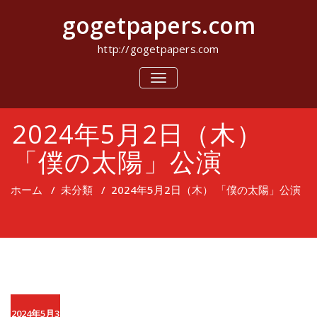
コ
gogetpapers.com
ン
テ
ン
http://gogetpapers.com
ツ
へ
ナ
ビ
ス
ゲ
キ
ー
ッ
2024年5月2日（木）
シ
プ
ョ
ン
「僕の太陽」公演
を
切
り
ホーム
/
未分類
/
2024年5月2日（木） 「僕の太陽」公演
替
え
2024年5月3