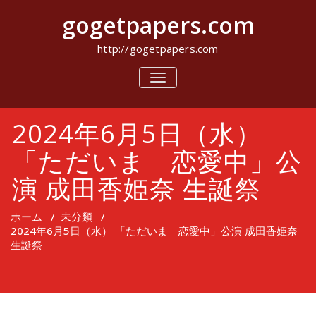
コ
gogetpapers.com
ン
テ
ン
http://gogetpapers.com
ツ
へ
ナ
ビ
ス
ゲ
キ
ー
ッ
2024年6月5日（水）
シ
プ
ョ
ン
「ただいま 恋愛中」公
を
切
演 成田香姫奈 生誕祭
り
替
え
ホーム
/
未分類
/
2024年6月5日（水） 「ただいま 恋愛中」公演 成田香姫奈
生誕祭