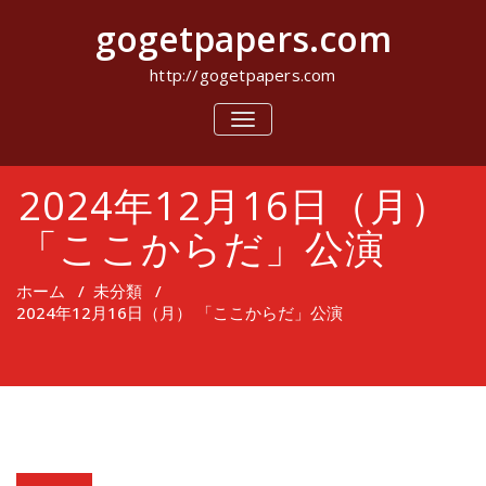
コ
gogetpapers.com
ン
テ
ン
http://gogetpapers.com
ツ
へ
ナ
ビ
ス
ゲ
キ
ー
ッ
2024年12月16日（月）
シ
プ
ョ
ン
「ここからだ」公演
を
切
り
ホーム
/
未分類
/
替
2024年12月16日（月） 「ここからだ」公演
え