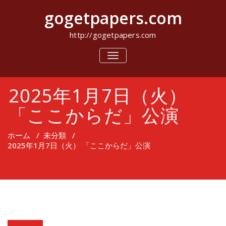
コ
gogetpapers.com
ン
テ
ン
http://gogetpapers.com
ツ
へ
ナ
ビ
ス
ゲ
キ
ー
ッ
2025年1月7日（火）
シ
プ
ョ
ン
「ここからだ」公演
を
切
り
ホーム
/
未分類
/
替
2025年1月7日（火） 「ここからだ」公演
え