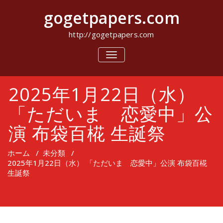
コ
gogetpapers.com
ン
テ
ン
http://gogetpapers.com
ツ
へ
ナ
ビ
ス
ゲ
キ
ー
ッ
2025年1月22日（水）
シ
プ
ョ
ン
「ただいま 恋愛中」公
を
切
演 布袋百椛 生誕祭
り
替
え
ホーム
/
未分類
/
2025年1月22日（水） 「ただいま 恋愛中」公演 布袋百椛
生誕祭