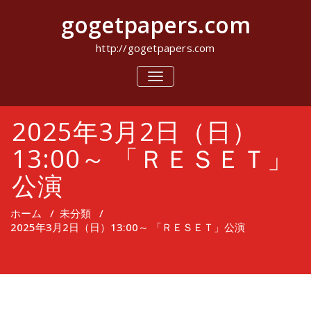
コ
gogetpapers.com
ン
テ
ン
http://gogetpapers.com
ツ
へ
ナ
ビ
ス
ゲ
キ
ー
ッ
2025年3月2日（日）
シ
プ
ョ
ン
13:00～ 「ＲＥＳＥＴ」
を
切
公演
り
替
え
ホーム
/
未分類
/
2025年3月2日（日）13:00～ 「ＲＥＳＥＴ」公演