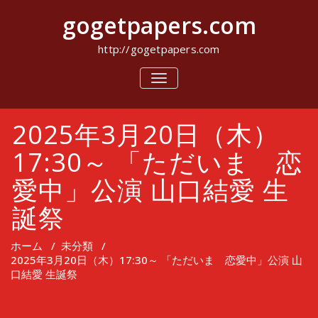
コ
gogetpapers.com
ン
テ
ン
http://gogetpapers.com
ツ
へ
ナ
ビ
ス
ゲ
キ
ー
ッ
2025年3月20日（木）
シ
プ
ョ
ン
17:30～ 「ただいま 恋
を
切
愛中」公演 山口結愛 生
り
替
誕祭
え
ホーム
/
未分類
/
2025年3月20日（木）17:30～ 「ただいま 恋愛中」公演 山
口結愛 生誕祭