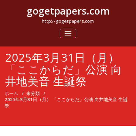
コ
gogetpapers.com
ン
テ
ン
http://gogetpapers.com
ツ
へ
ナ
ビ
ス
ゲ
キ
ー
ッ
2025年3月31日（月）
シ
プ
ョ
ン
「ここからだ」公演 向
を
切
井地美音 生誕祭
り
替
え
ホーム
/
未分類
/
2025年3月31日（月） 「ここからだ」公演 向井地美音 生誕
祭