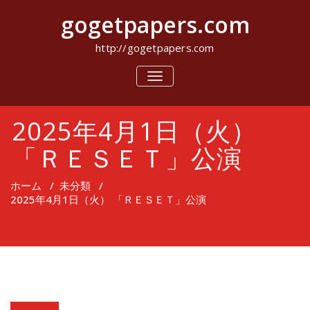
コ
gogetpapers.com
ン
テ
ン
http://gogetpapers.com
ツ
へ
ナ
ビ
ス
ゲ
キ
ー
ッ
2025年4月1日（火）
シ
プ
ョ
ン
「ＲＥＳＥＴ」公演
を
切
り
ホーム
/
未分類
/
替
2025年4月1日（火） 「ＲＥＳＥＴ」公演
え