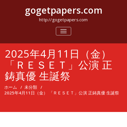
コ
gogetpapers.com
ン
テ
ン
http://gogetpapers.com
ツ
へ
ナ
ビ
ス
ゲ
キ
ー
ッ
2025年4月11日（金）
シ
プ
ョ
ン
「ＲＥＳＥＴ」公演 正
を
切
鋳真優 生誕祭
り
替
え
ホーム
/
未分類
/
2025年4月11日（金） 「ＲＥＳＥＴ」公演 正鋳真優 生誕祭