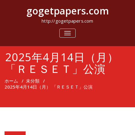
コ
gogetpapers.com
ン
テ
ン
http://gogetpapers.com
ツ
へ
ナ
ビ
ス
ゲ
キ
ー
ッ
2025年4月14日（月）
シ
プ
ョ
ン
「ＲＥＳＥＴ」公演
を
切
り
ホーム
/
未分類
/
替
2025年4月14日（月） 「ＲＥＳＥＴ」公演
え