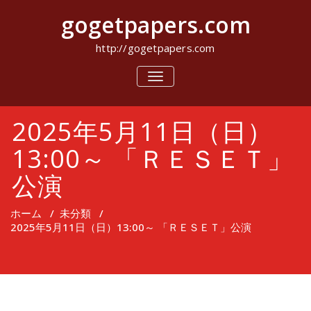
コ
gogetpapers.com
ン
テ
ン
http://gogetpapers.com
ツ
へ
ナ
ビ
ス
ゲ
キ
ー
ッ
2025年5月11日（日）
シ
プ
ョ
ン
13:00～ 「ＲＥＳＥＴ」
を
切
公演
り
替
え
ホーム
/
未分類
/
2025年5月11日（日）13:00～ 「ＲＥＳＥＴ」公演